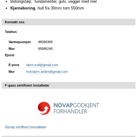
Betongstøp; fundamenter, gulv, vegger med mer
Kjerneboring
, hull fra 30mm tom 550mm
Kontakt oss
Telefon
Varmepumper
48098389
Mur
95886246
Epost
E-post
bjorn.troli@gmail.com
Mur
troli.bjorn.andre@gmail.com
F-gass sertifisert installatør
Novap sertifisert innstallatør