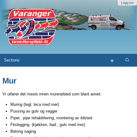
Fortsett
Logg inn
til
innholdet.
|
Gå
til
navigasjonen
Sections
Mur
Vi utfører det meste innen murerarbeid som blant annet:
Muring (tegl, leca med mer)
Pussing av gulv og vegger
Piper, pipe rehabilitering, montering av ildsted
Flislegging (kjøkken, bad , gulv med mer)
Betong saging